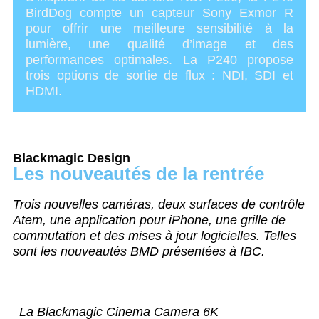
BirdDog compte un capteur Sony Exmor R
pour offrir une meilleure sensibilité à la
lumière, une qualité d’image et des
performances optimales. La P240 propose
trois options de sortie de flux : NDI, SDI et
HDMI.
Blackmagic Design
Les nouveautés de la rentrée
Trois nouvelles caméras, deux surfaces de contrôle
Atem, une application pour iPhone, une grille de
commutation et des mises à jour logicielles. Telles
sont les nouveautés BMD présentées à IBC.
La Blackmagic Cinema Camera 6K