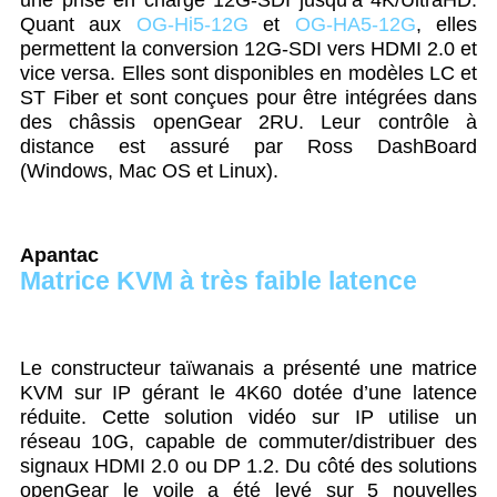
une prise en charge 12G-SDI jusqu’à 4K/UltraHD.
Quant aux
OG-Hi5-12G
et
OG-HA5-12G
, elles
permettent la conversion 12G-SDI vers HDMI 2.0 et
vice versa. Elles sont disponibles en modèles LC et
ST Fiber et sont conçues pour être intégrées dans
des châssis openGear 2RU. Leur contrôle à
distance est assuré par Ross DashBoard
(Windows, Mac OS et Linux).
Apantac
Matrice KVM à très faible latence
Le constructeur taïwanais a présenté une matrice
KVM sur IP gérant le 4K60 dotée d’une latence
réduite. Cette solution vidéo sur IP utilise un
réseau 10G, capable de commuter/distribuer des
signaux HDMI 2.0 ou DP 1.2. Du côté des solutions
openGear le voile a été levé sur 5 nouvelles