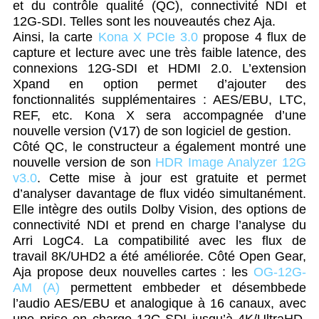
et du contrôle qualité (QC), connectivité NDI et
12G-SDI. Telles sont les nouveautés chez Aja.
Ainsi, la carte
Kona X PCIe 3.0
propose 4 flux de
capture et lecture avec une très faible latence, des
connexions 12G-SDI et HDMI 2.0. L’extension
Xpand en option permet d’ajouter des
fonctionnalités supplémentaires : AES/EBU, LTC,
REF, etc. Kona X sera accompagnée d’une
nouvelle version (V17) de son logiciel de gestion.
Côté QC, le constructeur a également montré une
nouvelle version de son
HDR Image Analyzer 12G
v3.0
. Cette mise à jour est gratuite et permet
d’analyser davantage de flux vidéo simultanément.
Elle intègre des outils Dolby Vision, des options de
connectivité NDI et prend en charge l’analyse du
Arri LogC4. La compatibilité avec les flux de
travail 8K/UHD2 a été améliorée. Côté Open Gear,
Aja propose deux nouvelles cartes : les
OG-12G-
AM (A)
permettent embbeder et désembbede
l’audio AES/EBU et analogique à 16 canaux, avec