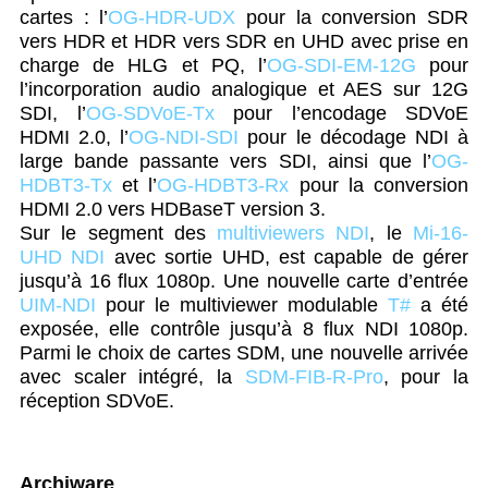
cartes : l’
OG-HDR-UDX
pour la conversion SDR
vers HDR et HDR vers SDR en UHD avec prise en
charge de HLG et PQ, l’
OG-SDI-EM-12G
pour
l’incorporation audio analogique et AES sur 12G
SDI, l’
OG-SDVoE-Tx
pour l’encodage SDVoE
HDMI 2.0, l’
OG-NDI-SDI
pour le décodage NDI à
large bande passante vers SDI, ainsi que l’
OG-
HDBT3-Tx
et l’
OG-HDBT3-Rx
pour la conversion
HDMI 2.0 vers HDBaseT version 3.
Sur le segment des
multiviewers NDI
, le
Mi-16-
UHD NDI
avec sortie UHD, est capable de gérer
jusqu’à 16 flux 1080p. Une nouvelle carte d’entrée
UIM-NDI
pour le multiviewer modulable
T#
a été
exposée, elle contrôle jusqu’à 8 flux NDI 1080p.
Parmi le choix de cartes SDM, une nouvelle arrivée
avec scaler intégré, la
SDM-FIB-R-Pro
, pour la
réception SDVoE.
Archiware